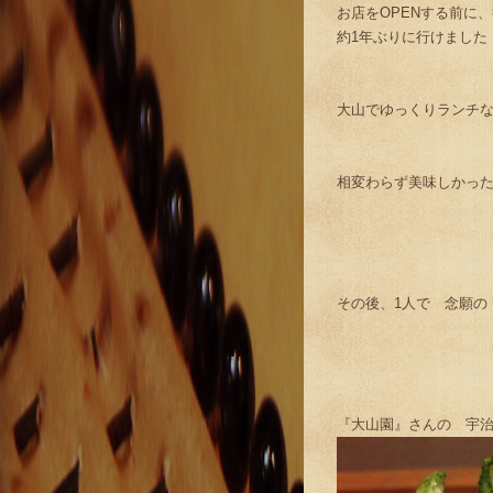
お店をOPENする前に
約1年ぶりに行けました
大山でゆっくりランチ
相変わらず美味しかっ
その後、1人で 念願の
『大山園』さんの 宇