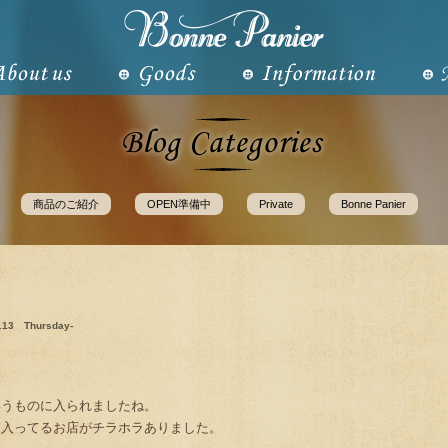
商品のご紹介
OPEN準備中
Private
Bonne Panier
8.13 Thursday-
いうものに入られましたね。
に入ってるお店がチラホラありました。