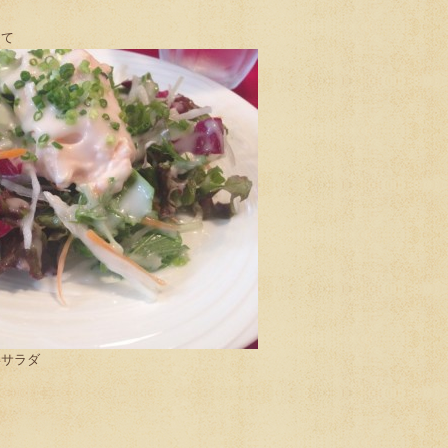
にて
いサラダ