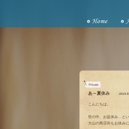
Private
あ～夏休み
-2015.
こんにちは。
世の中、お盆休み…と
大山の商店街もお休み