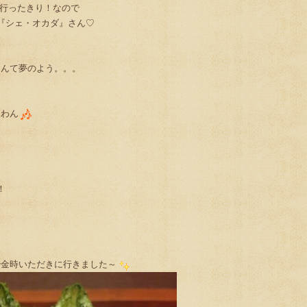
、行ったきり！なので
『シェ・オカダ』さん♡
なんて夢のよう。。。
たわん
！
治金時いただきに行きました～