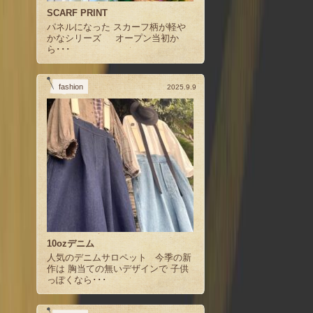
SCARF PRINT
パネルになった スカーフ柄が軽や
かなシリーズ オープン当初か
ら･･･
fashion
2025.9.9
10ozデニム
人気のデニムサロペット 今季の新
作は 胸当ての無いデザインで 子供
っぽくなら･･･