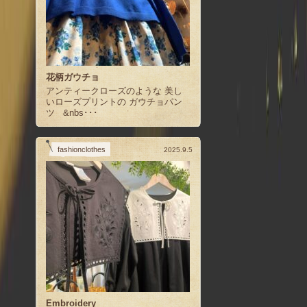
花柄ガウチョ
アンティークローズのような 美し
いローズプリントの ガウチョパン
ツ &nbs･･･
fashionclothes
2025.9.5
Embroidery