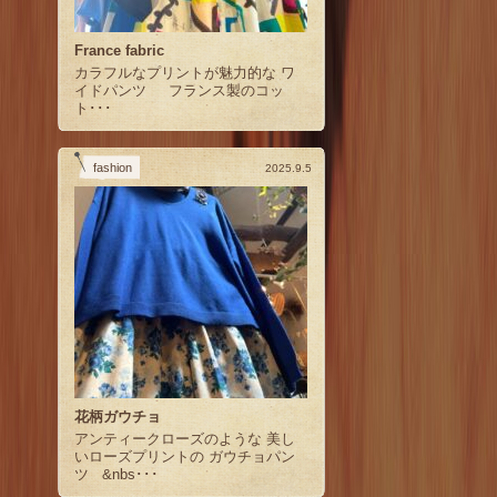
France fabric
カラフルなプリントが魅力的な ワ
イドパンツ フランス製のコッ
ト･･･
fashion
2025.9.5
花柄ガウチョ
アンティークローズのような 美し
いローズプリントの ガウチョパン
ツ &nbs･･･