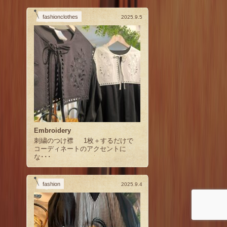
fashionclothes
2025.9.5
Embroidery
刺繍のつけ襟 1枚＋するだけで
コーディネートのアクセントに
な･･･
fashion
2025.9.4