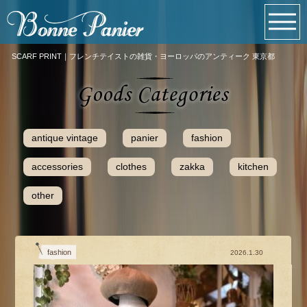
SCARF PRINT｜フレンチテイストの雑貨・ヨーロッパのアンティーク 東京都
antique vintage
panier
fashion
accessories
clothes
zakka
kitchen
other
fashion
2026.1.30