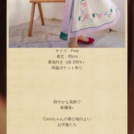
サイズ：Free
着丈：85cm
裏地付き（綿 100％）
両脇ポケット有り
軽やかな花柄で
春爛漫♪
Cocoちゃんの着心地のよい
お洋服たち