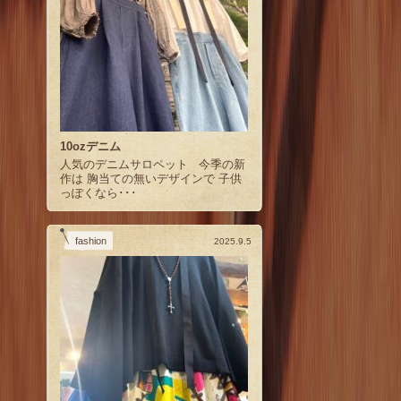
10ozデニム
人気のデニムサロペット 今季の新
作は 胸当ての無いデザインで 子供
っぽくなら･･･
fashion
2025.9.5