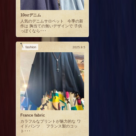
10ozデニム
人気のデニムサロペット 今季の新
作は 胸当ての無いデザインで 子供
っぽくなら･･･
fashion
2025.9.5
France fabric
カラフルなプリントが魅力的な ワ
イドパンツ フランス製のコッ
ト･･･