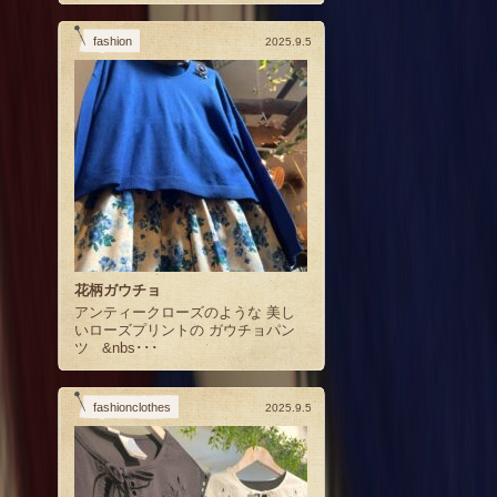
fashion
2025.9.5
花柄ガウチョ
アンティークローズのような 美し
いローズプリントの ガウチョパン
ツ &nbs･･･
fashionclothes
2025.9.5