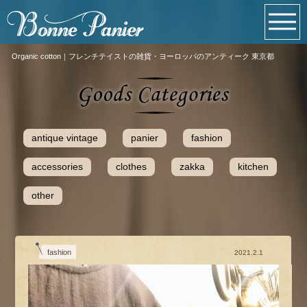
Organic cotton｜フレンチテイストの雑貨・ヨーロッパのアンティーク 東京都
antique vintage
panier
fashion
accessories
clothes
zakka
kitchen
other
fashion
2021.2.1