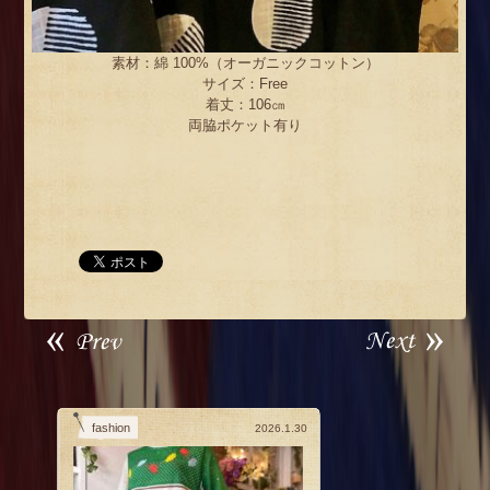
素材：綿 100%（オーガニックコットン）
サイズ：Free
着丈：106㎝
両脇ポケット有り
fashion
2026.1.30