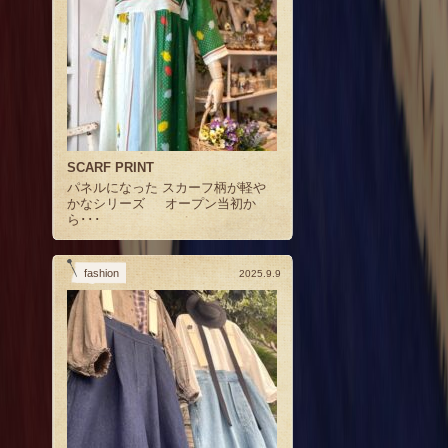
SCARF PRINT
パネルになった スカーフ柄が軽や
かなシリーズ オープン当初か
ら･･･
fashion
2025.9.9