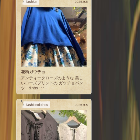
fashion
2025.9.5
花柄ガウチョ
アンティークローズのような 美し
いローズプリントの ガウチョパン
ツ &nbs･･･
fashionclothes
2025.9.5