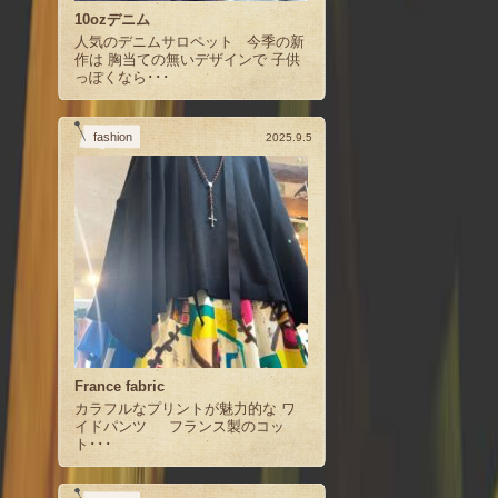
10ozデニム
人気のデニムサロペット 今季の新
作は 胸当ての無いデザインで 子供
っぽくなら･･･
fashion
2025.9.5
France fabric
カラフルなプリントが魅力的な ワ
イドパンツ フランス製のコッ
ト･･･