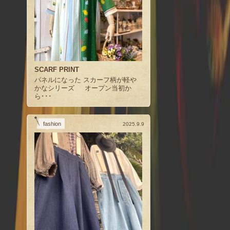
SCARF PRINT
パネルになった スカーフ柄が軽や
かなシリーズ オープン当初か
ら･･･
fashion
2025.9.9