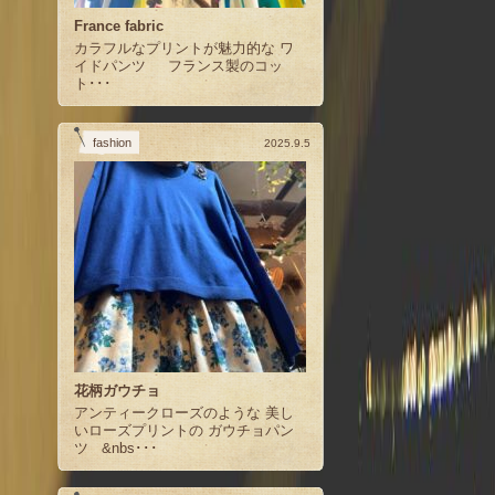
France fabric
カラフルなプリントが魅力的な ワ
イドパンツ フランス製のコッ
ト･･･
fashion
2025.9.5
花柄ガウチョ
アンティークローズのような 美し
いローズプリントの ガウチョパン
ツ &nbs･･･