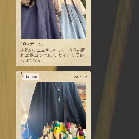
10ozデニム
人気のデニムサロペット 今季の新
作は 胸当ての無いデザインで 子供
っぽくなら･･･
fashion
2025.9.5