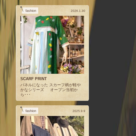
fashion
2026.1.30
SCARF PRINT
パネルになった スカーフ柄が軽や
かなシリーズ オープン当初か
ら･･･
fashion
2025.9.9