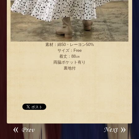
素材：綿50・レーヨン50%
サイズ：Free
着丈：88㎝
両脇ポケット有り
裏地付