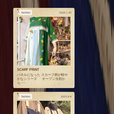
fashion
2026.1.30
SCARF PRINT
パネルになった スカーフ柄が軽や
かなシリーズ オープン当初か
ら･･･
fashion
2025.9.9