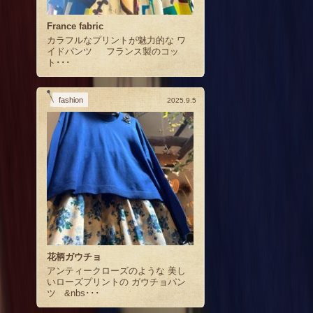
France fabric
カラフルなプリントが魅力的な ワ
イドパンツ フランス製のコッ
ト･･･
fashion
2025.9.5
花柄ガウチョ
アンティークローズのような 美し
いローズプリントの ガウチョパン
ツ &nbs･･･