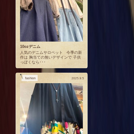
10ozデニム
人気のデニムサロペット 今季の新
作は 胸当ての無いデザインで 子供
っぽくなら･･･
fashion
2025.9.5