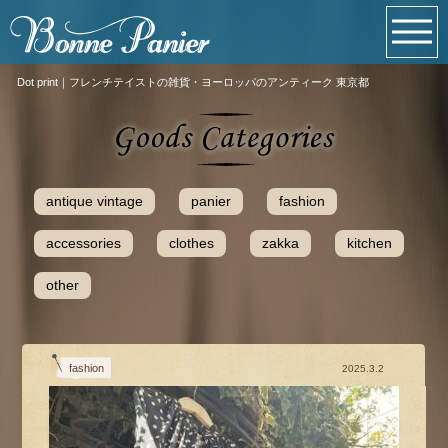
Dot print｜フレンチテイストの雑貨・ヨーロッパのアンティーク 東京都
antique vintage
panier
fashion
accessories
clothes
zakka
kitchen
other
fashion
2025.3.2