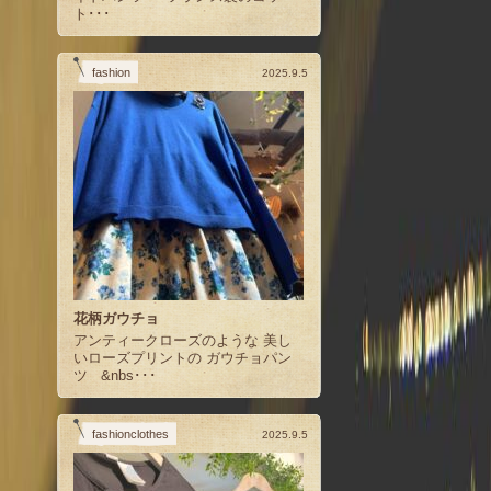
ト･･･
fashion
2025.9.5
花柄ガウチョ
アンティークローズのような 美し
いローズプリントの ガウチョパン
ツ &nbs･･･
fashionclothes
2025.9.5