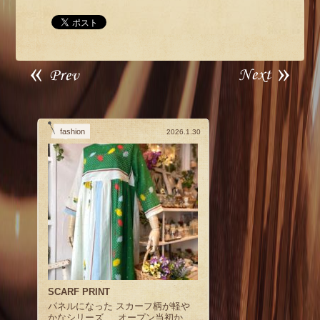
fashion
2026.1.30
SCARF PRINT
パネルになった スカーフ柄が軽や
かなシリーズ オープン当初か