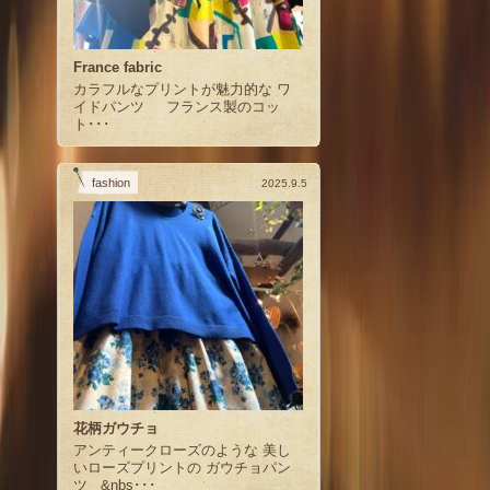
France fabric
カラフルなプリントが魅力的な ワ
イドパンツ フランス製のコッ
ト･･･
fashion
2025.9.5
花柄ガウチョ
アンティークローズのような 美し
いローズプリントの ガウチョパン
ツ &nbs･･･