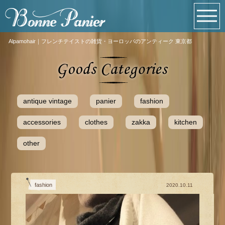
Alpamohair｜フレンチテイストの雑貨・ヨーロッパのアンティーク 東京都
antique vintage
panier
fashion
accessories
clothes
zakka
kitchen
other
fashion
2020.10.11