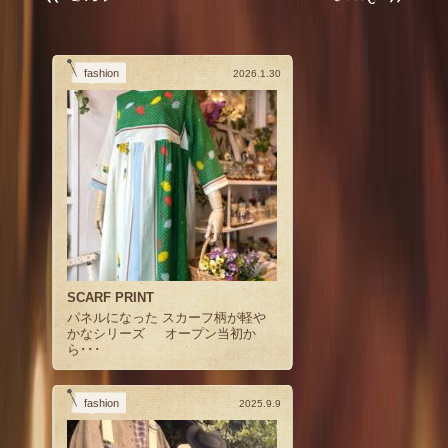
fashion
2026.1.30
SCARF PRINT
パネルになった スカーフ柄が軽や
かなシリーズ オープン当初か
ら･･･
fashion
2025.9.9