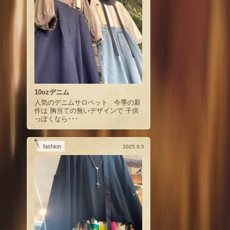
10ozデニム
人気のデニムサロペット 今季の新
作は 胸当ての無いデザインで 子供
っぽくなら･･･
fashion
2025.9.5