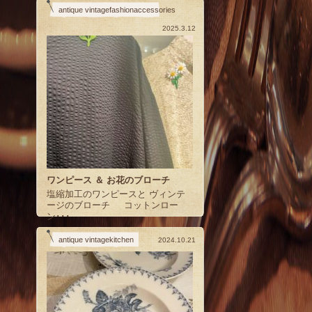
antique vintagefashionaccessories
2025.3.12
ワンピース ＆ お花のブローチ
塩縮加工のワンピースと ヴィンテ
ージのブローチ コットンロー
ン･･･
antique vintagekitchen
2024.10.21