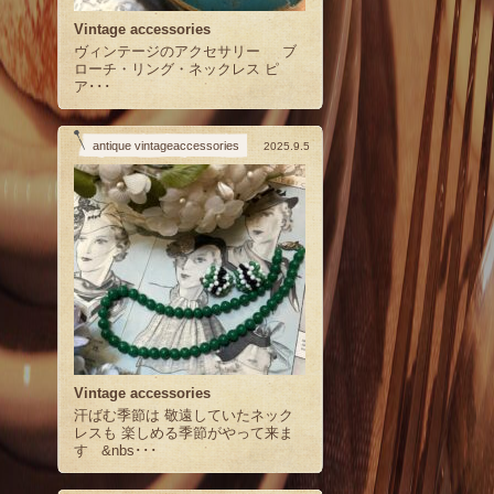
Vintage accessories
ヴィンテージのアクセサリー ブ
ローチ・リング・ネックレス ピ
ア･･･
antique vintageaccessories
2025.9.5
Vintage accessories
汗ばむ季節は 敬遠していたネック
レスも 楽しめる季節がやって来ま
す &nbs･･･