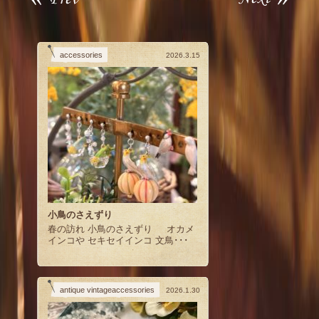
accessories
2026.3.15
小鳥のさえずり
春の訪れ 小鳥のさえずり オカメ
インコや セキセイインコ 文鳥･･･
antique vintageaccessories
2026.1.30