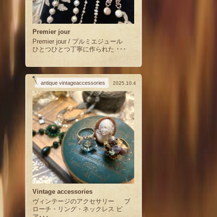
Premier jour
Premier jour / プルミエジュール
ひとつひとつ丁寧に作られた ･･･
antique vintageaccessories
2025.10.4
Vintage accessories
ヴィンテージのアクセサリー ブ
ローチ・リング・ネックレス ピ
ア･･･