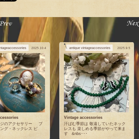
intageaccessories
antique vintageaccessories
2025.10.4
2025.9.5
ccessories
Vintage accessories
ージのアクセサリー ブ
汗ばむ季節は 敬遠していたネック
ング・ネックレス ピ
レスも 楽しめる季節がやって来ま
す &nbs･･･