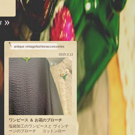
antique vintagefashionaccessories
2025.3.12
ワンピース ＆ お花のブローチ
塩縮加工のワンピースと ヴィンテ
ージのブローチ コットンロー