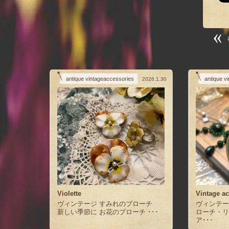
antique vintageaccessories
antique v
2026.1.30
Violette
Vintage a
ヴィンテージ すみれのブローチ
ヴィンテ
新しい季節に お花のブローチ ･･･
ローチ・リ
ア･･･