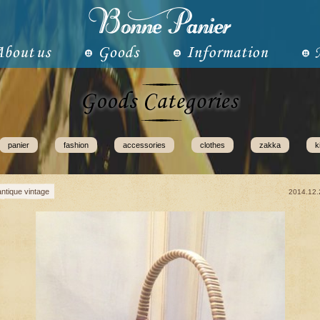
panier
fashion
accessories
clothes
zakka
k
antique vintage
2014.12.