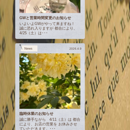
GWと営業時間変更のお知らせ
いよいよGWがやって来ますね！
誠に恐れ入りますが 都合により、
4/25（土）は･･･
News
2026.4.9
臨時休業のお知らせ
誠に勝手ながら 4/11（土）は 都合
により、お店の営業を お休みさせ
ていただきます。･･･