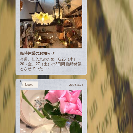
臨時休業のお知らせ
今週、仕入れのため 6/25（木）・
26（金）27（土）の3日間 臨時休業
とさせていた･･･
News
2026.4.24