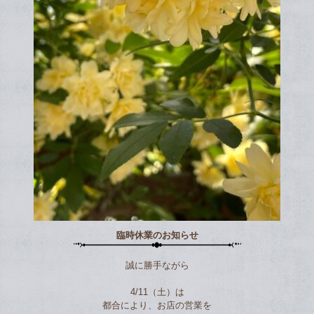
臨時休業のお知らせ
誠に勝手ながら
4/11（土）は
都合により、お店の営業を