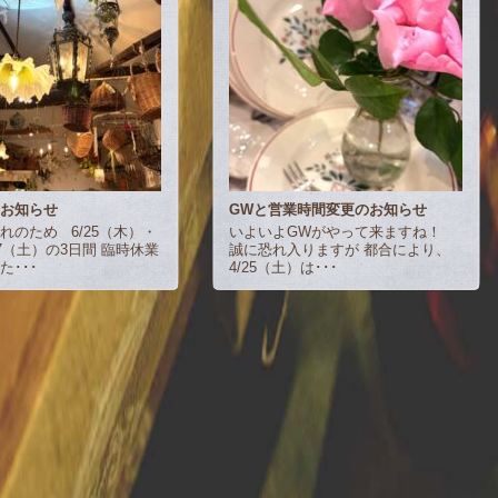
のお知らせ
GWと営業時間変更のお知らせ
れのため 6/25（木）・
いよいよGWがやって来ますね！
27（土）の3日間 臨時休業
誠に恐れ入りますが 都合により、
た･･･
4/25（土）は･･･