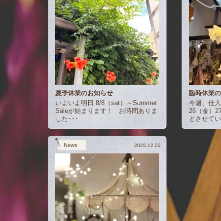
夏季休業のお知らせ
臨時休業
いよいよ明日 8/8（sat）～Summer
今週、仕入
Saleが始まります！ お時間ありま
26（金）
した･･･
とさせてい
News
2025.12.22