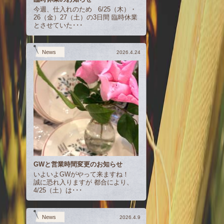
今週、仕入れのため 6/25（木）・
26（金）27（土）の3日間 臨時休業
とさせていた･･･
News
2026.4.24
GWと営業時間変更のお知らせ
いよいよGWがやって来ますね！
誠に恐れ入りますが 都合により、
4/25（土）は･･･
News
2026.4.9