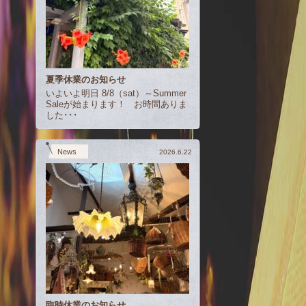
夏季休業のお知らせ
いよいよ明日 8/8（sat）～Summer
Saleが始まります！ お時間ありま
した･･･
News
2026.6.22
臨時休業のお知らせ