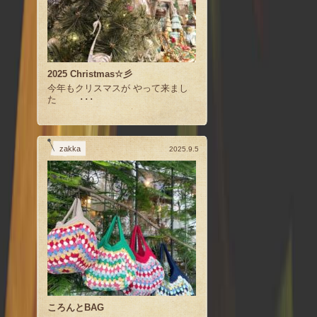
2025 Christmas☆彡
今年もクリスマスが やって来まし
た ･･･
zakka
2025.9.5
ころんとBAG