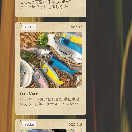
ころんと可愛い 手編みのBAG コ
ットン糸で 手にも優しく &･･･
zakka
2025.9.5
Fish Case
Puレザーを縫い合わせた 手仕事感
のある お魚のケース ヒレや･･･
zakka
2025.5.28