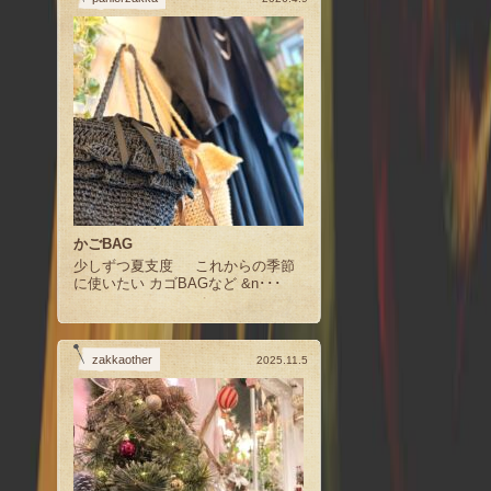
かごBAG
少しずつ夏支度 これからの季節
に使いたい カゴBAGなど &n･･･
zakkaother
2025.11.5