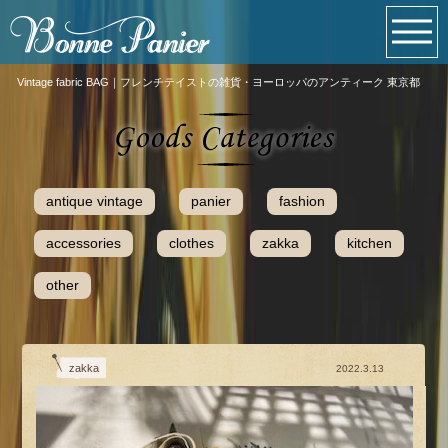
Vintage fabric BAG｜フレンチテイストの雑貨・ヨーロッパのアンティーク 東京都
antique vintage
panier
fashion
accessories
clothes
zakka
kitchen
other
zakka
2022.3.13