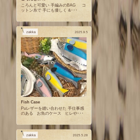
ころんと可愛い 手編みのBAG コ
ットン糸で 手にも優しく &･･･
zakka
2025.9.5
Fish Case
Puレザーを縫い合わせた 手仕事感
のある お魚のケース ヒレや･･･
zakka
2025.5.28