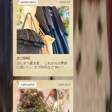
panierzakka
2026.4.9
かごBAG
少しずつ夏支度 これからの季節
に使いたい カゴBAGなど &n･･･
zakkaother
2025.11.5