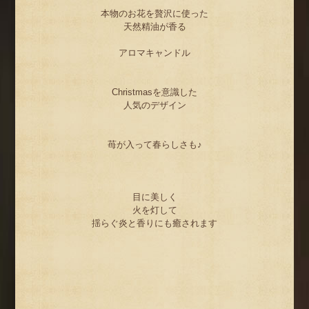
本物のお花を贅沢に使った
天然精油が香る
アロマキャンドル
Christmasを意識した
人気のデザイン
苺が入って春らしさも♪
目に美しく
火を灯して
揺らぐ炎と香りにも癒されます