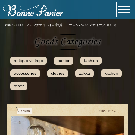
Suki Candle｜フレンチテイストの雑貨・ヨーロッパのアンティーク 東京都
antique vintage
panier
fashion
accessories
clothes
zakka
kitchen
other
zakka
2022.12.14