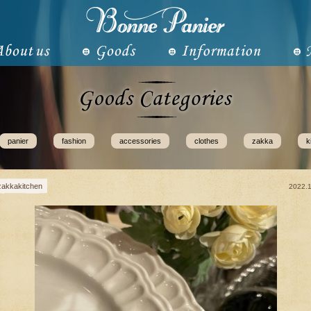
panier
fashion
accessories
clothes
zakka
k
zakkakitchen
2022.1