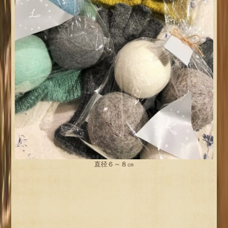
直径６～８㎝