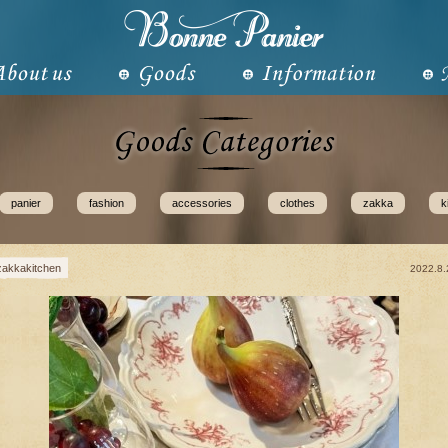
panier
fashion
accessories
clothes
zakka
k
zakkakitchen
2022.8.