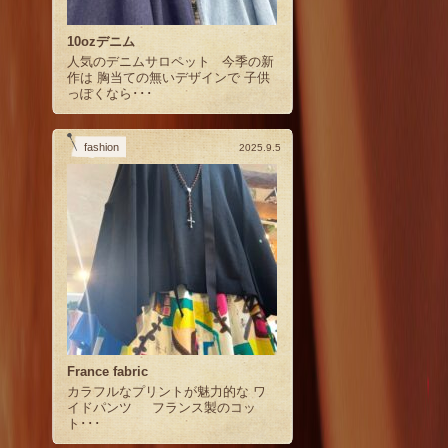
10ozデニム
人気のデニムサロペット 今季の新
作は 胸当ての無いデザインで 子供
っぽくなら･･･
fashion
2025.9.5
France fabric
カラフルなプリントが魅力的な ワ
イドパンツ フランス製のコッ
ト･･･