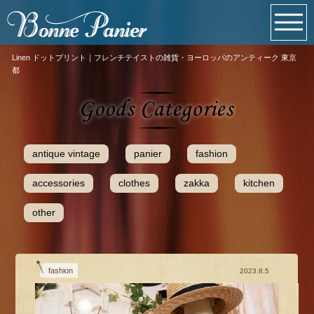
Linen ドットプリント｜フレンチテイストの雑貨・ヨーロッパのアンティーク 東京
都
antique vintage
panier
fashion
accessories
clothes
zakka
kitchen
other
fashion
2023.8.5