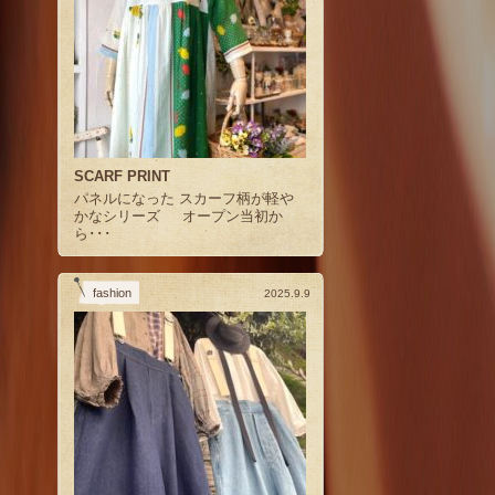
SCARF PRINT
パネルになった スカーフ柄が軽や
かなシリーズ オープン当初か
ら･･･
fashion
2025.9.9