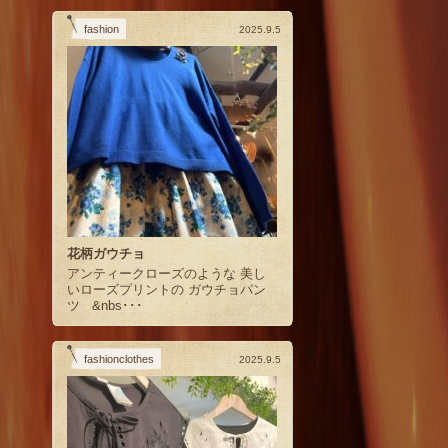
fashion
2025.9.5
花柄ガウチョ
アンティークローズのような 美し
いローズプリントの ガウチョパン
ツ &nbs･･･
fashionclothes
2025.9.5