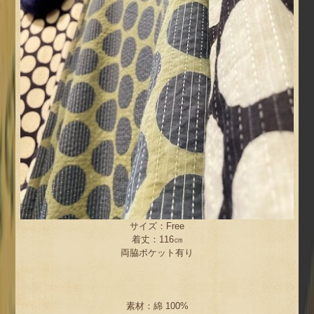
サイズ：Free
着丈：116㎝
両脇ポケット有り
素材：綿 100%