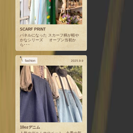
SCARF PRINT
パネルになった スカーフ柄が軽や
かなシリーズ オープン当初か
ら･･･
fashion
2025.9.9
10ozデニム