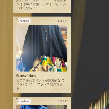
人気のデニムサロペット 今季の新
作は 胸当ての無いデザインで 子供
っぽくなら･･･
fashion
2025.9.5
France fabric
カラフルなプリントが魅力的な ワ
イドパンツ フランス製のコッ
ト･･･
fashion
2025.9.5