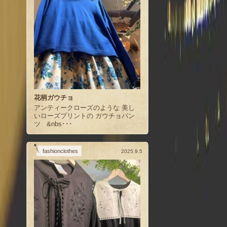
花柄ガウチョ
アンティークローズのような 美し
いローズプリントの ガウチョパン
ツ &nbs･･･
fashionclothes
2025.9.5