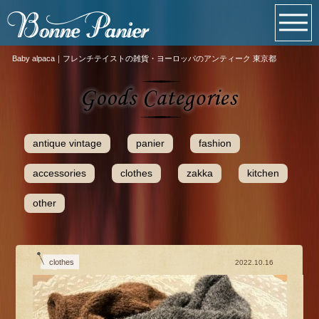
Baby alpaca｜フレンチテイストの雑貨・ヨーロッパのアンティーク 東京都
antique vintage
panier
fashion
accessories
clothes
zakka
kitchen
other
clothes
2022.10.16