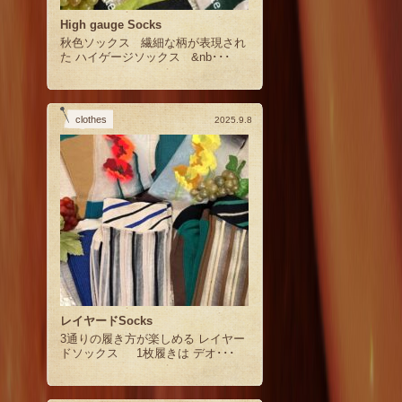
High gauge Socks
秋色ソックス 繊細な柄が表現され
た ハイゲージソックス &nb･･･
clothes
2025.9.8
レイヤードSocks
3通りの履き方が楽しめる レイヤー
ドソックス 1枚履きは デオ･･･