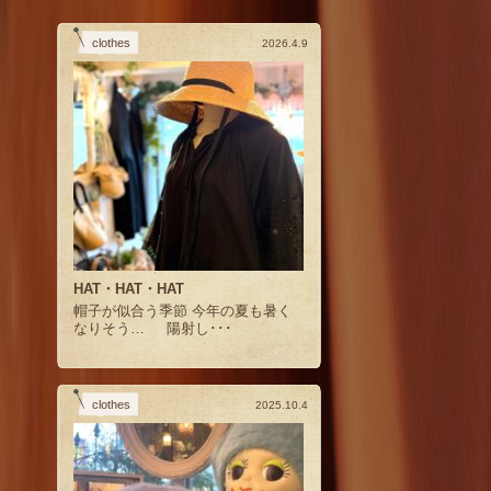
clothes
2026.4.9
HAT・HAT・HAT
帽子が似合う季節 今年の夏も暑く
なりそう… 陽射し･･･
clothes
2025.10.4