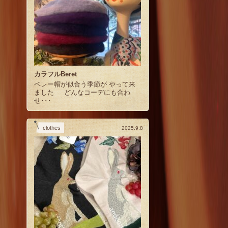
カラフルBeret
ベレー帽が似合う季節が やって来
ました どんなコーデにも合わ
せ･･･
clothes
2025.9.8