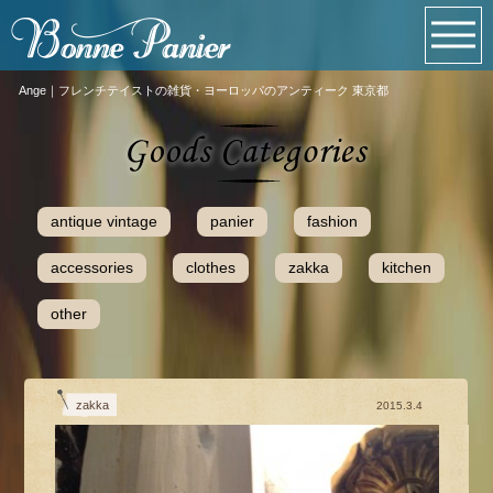
Ange｜フレンチテイストの雑貨・ヨーロッパのアンティーク 東京都
antique vintage
panier
fashion
accessories
clothes
zakka
kitchen
other
zakka
2015.3.4