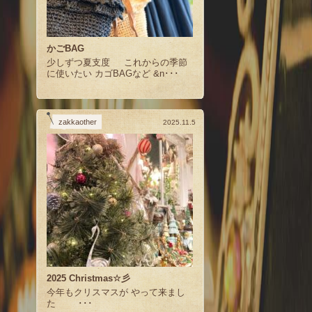
かごBAG
少しずつ夏支度 これからの季節
に使いたい カゴBAGなど &n･･･
zakkaother
2025.11.5
2025 Christmas☆彡
今年もクリスマスが やって来まし
た ･･･