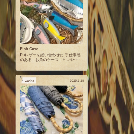
Fish Case
Puレザーを縫い合わせた 手仕事感
のある お魚のケース ヒレや･･･
zakka
2025.5.28