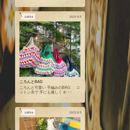
zakka
2025.9.5
ころんとBAG
ころんと可愛い 手編みのBAG コ
ットン糸で 手にも優しく &･･･
zakka
2025.9.5