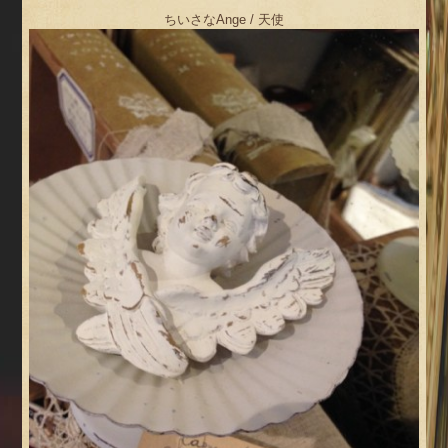
ちいさなAnge / 天使