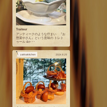
Traiteur
アンティークのような佇まい 『お
惣菜やさん』という意味の トレト
ゥール &n･･･
zakkakitchen
2024.8.25