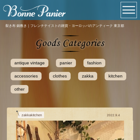
裂き布 鍋敷き｜フレンチテイストの雑貨・ヨーロッパのアンティーク 東京都
antique vintage
panier
fashion
accessories
clothes
zakka
kitchen
other
zakkakitchen
2022.9.4