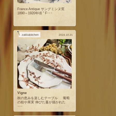
France Antique サングミンヌ窯
1890～1920年頃 ‟ F･･･
zakkakitchen
2024.10.21
Vigne
秋の恵みを楽しむテーブル 葡萄
の枝や果実 伸びた蔓が描かれた
･･･