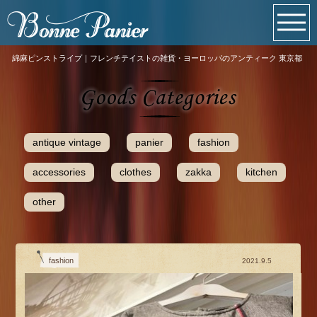
綿麻ピンストライプ｜フレンチテイストの雑貨・ヨーロッパのアンティーク 東京都
antique vintage
panier
fashion
accessories
clothes
zakka
kitchen
other
fashion
2021.9.5