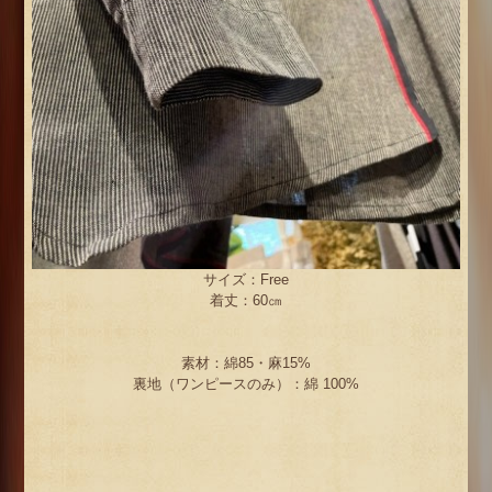
サイズ：Free
着丈：60㎝
素材：綿85・麻15%
裏地（ワンピースのみ）：綿 100%