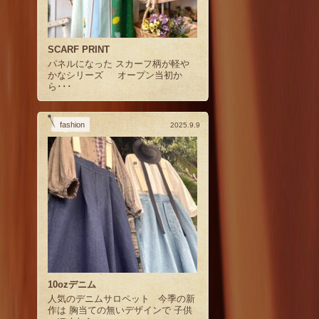
SCARF PRINT
パネルになった スカーフ柄が軽や
かなシリーズ オープン当初か
ら･･･
fashion
2025.9.9
10ozデニム
人気のデニムサロペット 今季の新
作は 胸当ての無いデザインで 子供