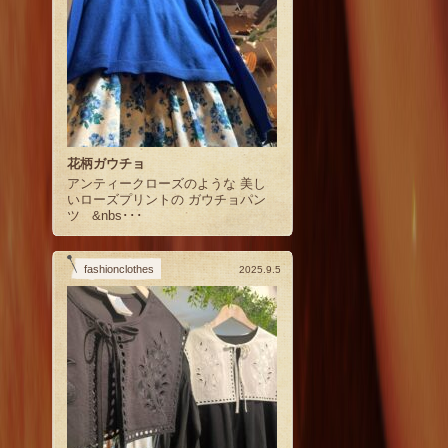
花柄ガウチョ
アンティークローズのような 美し
いローズプリントの ガウチョパン
ツ &nbs･･･
fashionclothes
2025.9.5