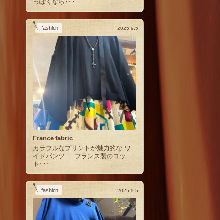
っぽくなら･･･
fashion
2025.9.5
France fabric
カラフルなプリントが魅力的な ワ
イドパンツ フランス製のコッ
ト･･･
fashion
2025.9.5