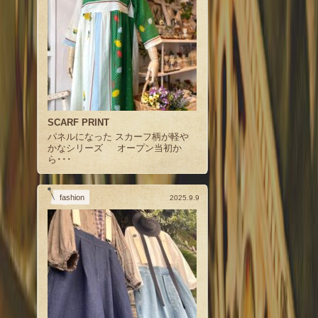
SCARF PRINT
パネルになった スカーフ柄が軽や
かなシリーズ オープン当初か
ら･･･
fashion
2025.9.9