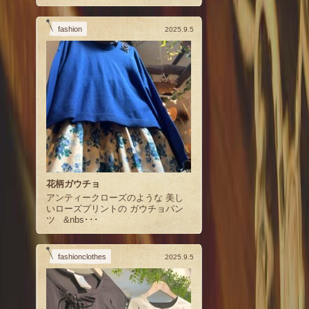
fashion
2025.9.5
花柄ガウチョ
アンティークローズのような 美し
いローズプリントの ガウチョパン
ツ &nbs･･･
fashionclothes
2025.9.5