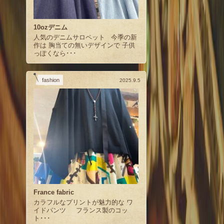
10ozデニム
人気のデニムサロペット 今季の新
作は 胸当ての無いデザインで 子供
っぽくなら･･･
fashion
2025.9.5
France fabric
カラフルなプリントが魅力的な ワ
イドパンツ フランス製のコッ
ト･･･