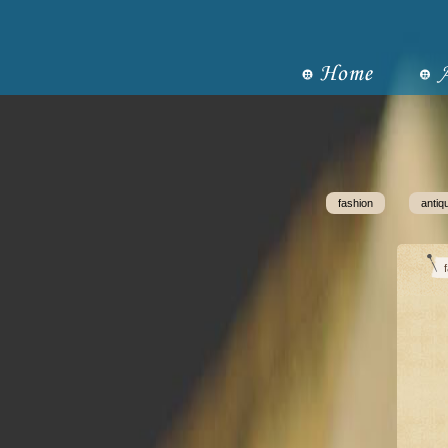
fashion
antiq