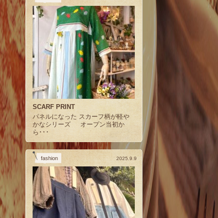
SCARF PRINT
パネルになった スカーフ柄が軽や
かなシリーズ オープン当初か
ら･･･
fashion
2025.9.9