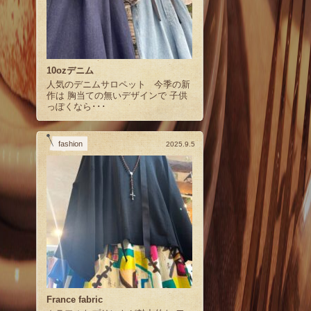
10ozデニム
人気のデニムサロペット 今季の新
作は 胸当ての無いデザインで 子供
っぽくなら･･･
fashion
2025.9.5
France fabric