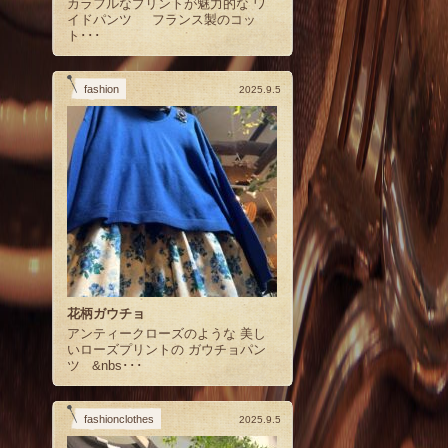
カラフルなプリントが魅力的な ワ
イドパンツ フランス製のコッ
ト･･･
fashion
2025.9.5
花柄ガウチョ
アンティークローズのような 美し
いローズプリントの ガウチョパン
ツ &nbs･･･
fashionclothes
2025.9.5