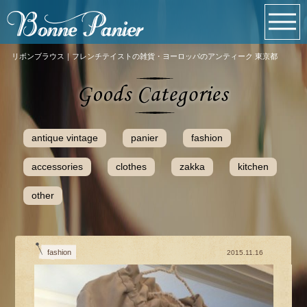
リボンブラウス｜フレンチテイストの雑貨・ヨーロッパのアンティーク 東京都
antique vintage
panier
fashion
accessories
clothes
zakka
kitchen
other
fashion
2015.11.16