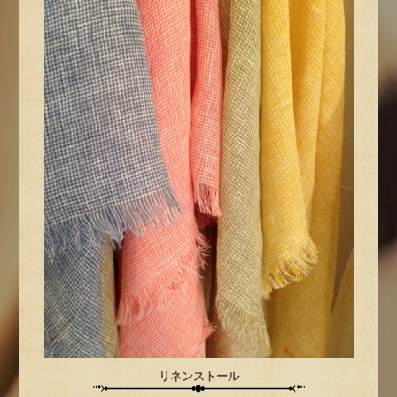
リネンストール