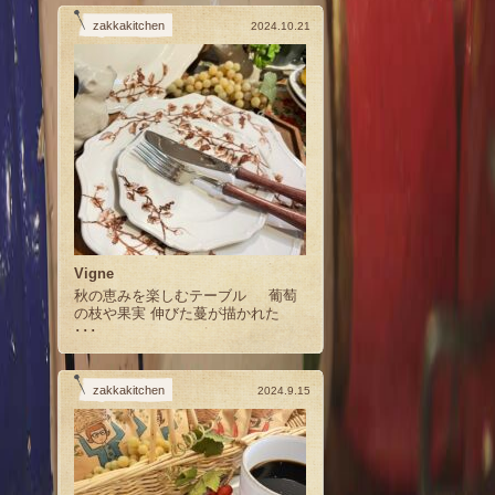
zakkakitchen
2024.10.21
Vigne
秋の恵みを楽しむテーブル 葡萄
の枝や果実 伸びた蔓が描かれた
･･･
zakkakitchen
2024.9.15