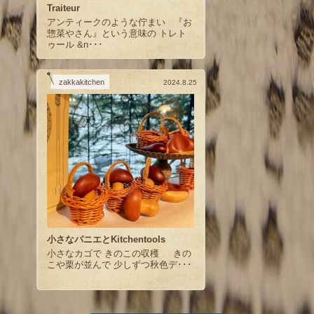
Traiteur
アンティークのような佇まい 『お
惣菜やさん』という意味の トレト
ゥール &n･･･
zakkakitchen
2024.8.25
小さなパニエとKitchentools
小さなカゴで きのこの収穫 きの
こや栗が並んで 少しずつ秋色デ･･･