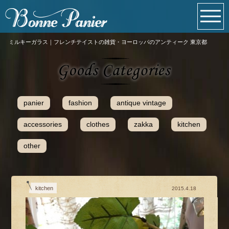
ミルキーガラス｜フレンチテイストの雑貨・ヨーロッパのアンティーク 東京都
panier
fashion
antique vintage
accessories
clothes
zakka
kitchen
other
kitchen
2015.4.18