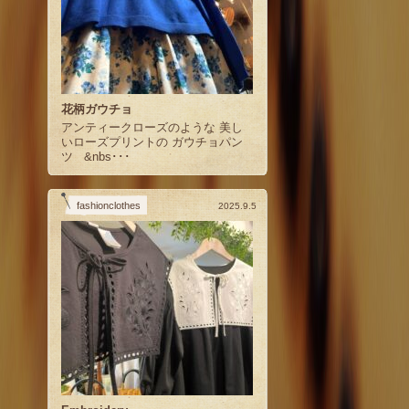
花柄ガウチョ
アンティークローズのような 美し
いローズプリントの ガウチョパン
ツ &nbs･･･
fashionclothes
2025.9.5