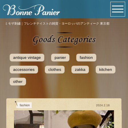
ミモザ刺繍｜フレンチテイストの雑貨・ヨーロッパのアンティーク 東京都
antique vintage
panier
fashion
accessories
clothes
zakka
kitchen
other
fashion
2024.2.18