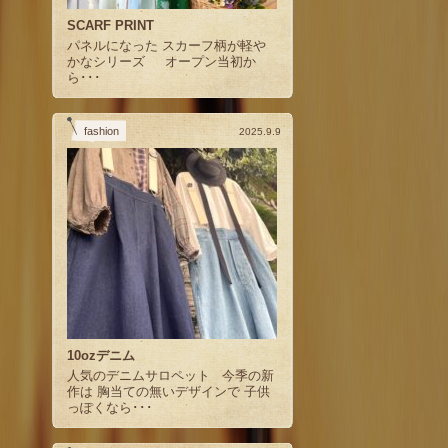
SCARF PRINT
パネルになった スカーフ柄が軽や
かなシリーズ オープン当初か
ら･･･
fashion
2025.9.9
10ozデニム
人気のデニムサロペット 今季の新
作は 胸当ての無いデザインで 子供
っぽくなら･･･