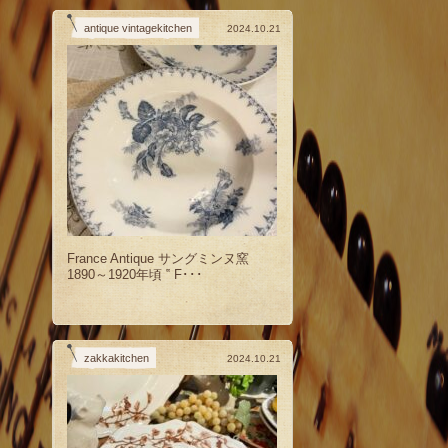
antique vintagekitchen
2024.10.21
France Antique サングミンヌ窯
1890～1920年頃 ‟ F･･･
zakkakitchen
2024.10.21