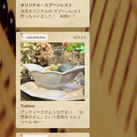
オリジナル・スプーンレスト
当店オリジナルの スプーンレスト
作っちゃいました！ &nbs･･･
zakkakitchen
2024.9.9
Traiteur
アンティークのような佇まい 『お
惣菜やさん』という意味の トレト
ゥール &n･･･