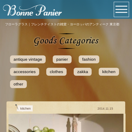
フローラグラス｜フレンチテイストの雑貨・ヨーロッパのアンティーク 東京都
antique vintage
panier
fashion
accessories
clothes
zakka
kitchen
other
kitchen
2014.11.15