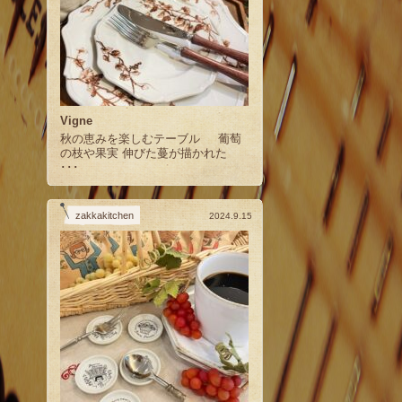
Vigne
秋の恵みを楽しむテーブル 葡萄
の枝や果実 伸びた蔓が描かれた
･･･
zakkakitchen
2024.9.15