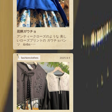
花柄ガウチョ
アンティークローズのような 美し
いローズプリントの ガウチョパン
ツ &nbs･･･
fashionclothes
2025.9.5