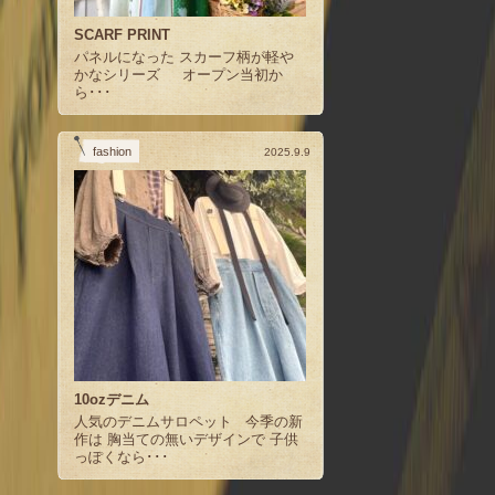
SCARF PRINT
パネルになった スカーフ柄が軽や
かなシリーズ オープン当初か
ら･･･
fashion
2025.9.9
10ozデニム
人気のデニムサロペット 今季の新
作は 胸当ての無いデザインで 子供
っぽくなら･･･