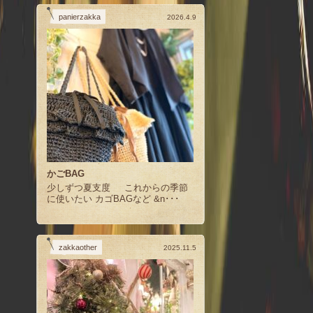
panierzakka
2026.4.9
かごBAG
少しずつ夏支度 これからの季節
に使いたい カゴBAGなど &n･･･
zakkaother
2025.11.5