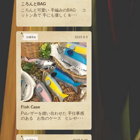
ころんとBAG
ころんと可愛い 手編みのBAG コ
ットン糸で 手にも優しく &･･･
zakka
2025.9.5
Fish Case
Puレザーを縫い合わせた 手仕事感
のある お魚のケース ヒレや･･･