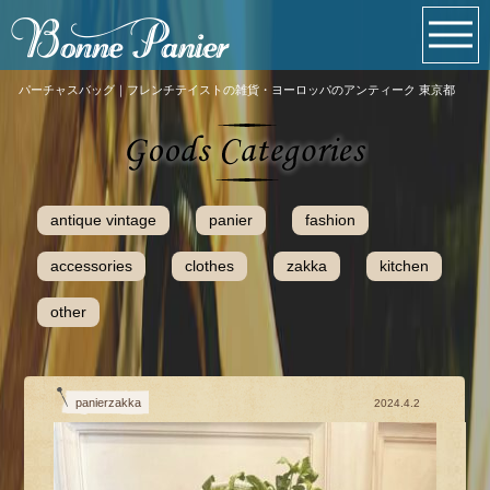
パーチャスバッグ｜フレンチテイストの雑貨・ヨーロッパのアンティーク 東京都
antique vintage
panier
fashion
accessories
clothes
zakka
kitchen
other
panierzakka
2024.4.2