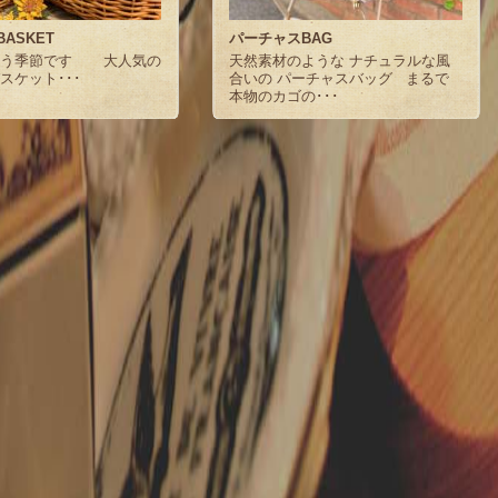
BASKET
パーチャスBAG
合う季節です 大人気の
天然素材のような ナチュラルな風
スケット･･･
合いの パーチャスバッグ まるで
本物のカゴの･･･