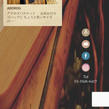
AROROG
アラログバスケット お出かけカ
ゴバッグに ちょうど良いサイズ
の･･･