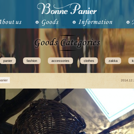
panier
fashion
accessories
clothes
zakka
k
panier
2014.12.