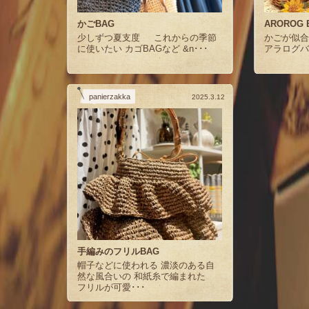
かごBAG
AROROG 
少しずつ夏支度 これからの季節
かごが似
に使いたい カゴBAGなど &n･･･
アラログバ
panierzakka
2025.3.12
手編みのフリルBAG
帽子などに使われる 濃淡のある自
然な風合いの 和紙糸で編まれた
フリルが可愛･･･