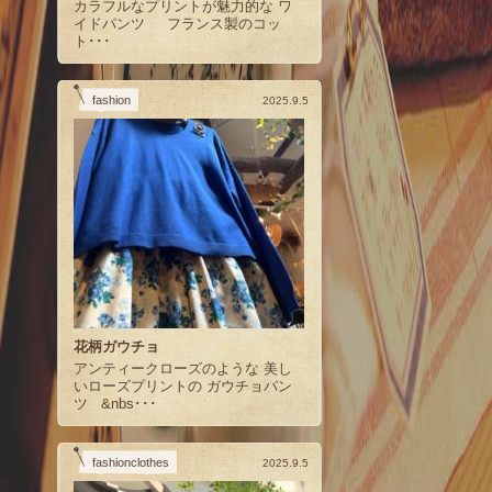
カラフルなプリントが魅力的な ワ
イドパンツ フランス製のコッ
ト･･･
fashion
2025.9.5
花柄ガウチョ
アンティークローズのような 美し
いローズプリントの ガウチョパン
ツ &nbs･･･
fashionclothes
2025.9.5