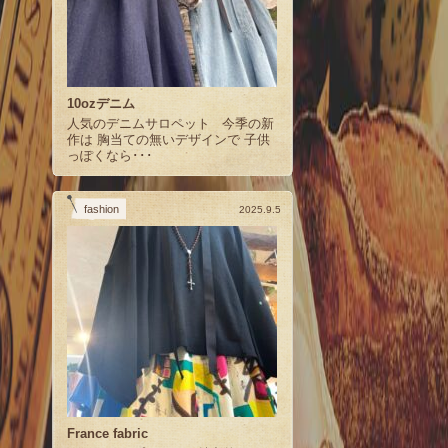
10ozデニム
人気のデニムサロペット 今季の新
作は 胸当ての無いデザインで 子供
っぽくなら･･･
fashion
2025.9.5
France fabric