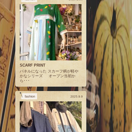
SCARF PRINT
パネルになった スカーフ柄が軽や
かなシリーズ オープン当初か
ら･･･
fashion
2025.9.9