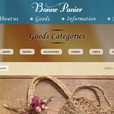
panier
fashion
accessories
clothes
zakka
k
panier
2016.5.