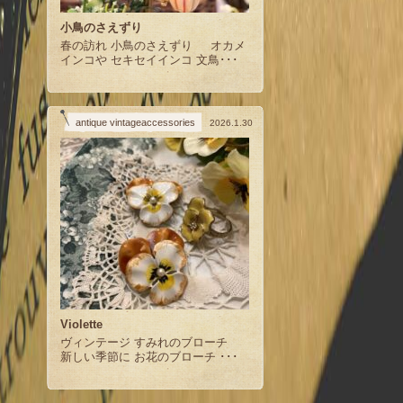
小鳥のさえずり
春の訪れ 小鳥のさえずり オカメ
インコや セキセイインコ 文鳥･･･
antique vintageaccessories
2026.1.30
Violette
ヴィンテージ すみれのブローチ
新しい季節に お花のブローチ ･･･