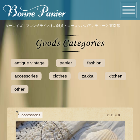
ターコイズ｜フレンチテイストの雑貨・ヨーロッパのアンティーク 東京都
antique vintage
panier
fashion
accessories
clothes
zakka
kitchen
other
accessories
2015.6.9