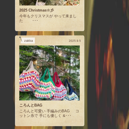
2025 Christmas☆彡
今年もクリスマスが やって来まし
た ･･･
zakka
2025.9.5
ころんとBAG
ころんと可愛い 手編みのBAG コ
ットン糸で 手にも優しく &･･･