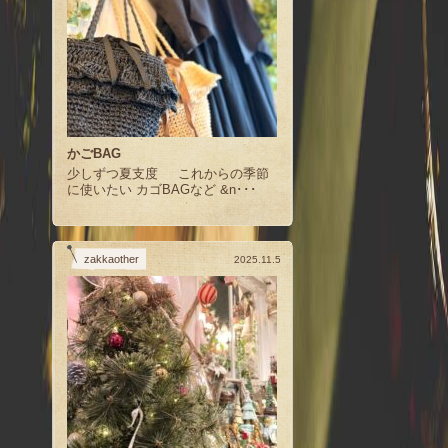
かごBAG
少しずつ夏支度 これからの季節
に使いたい カゴBAGなど &n･･･
zakkaother
2025.11.5