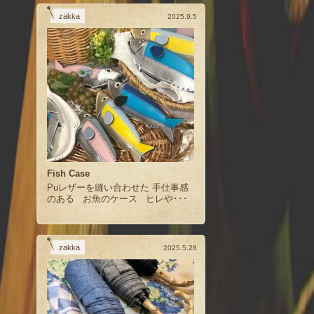
zakka
2025.9.5
Fish Case
Puレザーを縫い合わせた 手仕事感
のある お魚のケース ヒレや･･･
zakka
2025.5.28