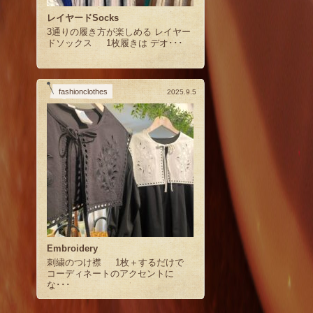
レイヤードSocks
3通りの履き方が楽しめる レイヤー
ドソックス 1枚履きは デオ･･･
fashionclothes
2025.9.5
Embroidery
刺繍のつけ襟 1枚＋するだけで
コーディネートのアクセントに
な･･･