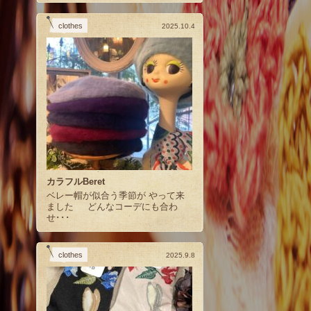
clothes
2025.10.4
カラフルBeret
ベレー帽が似合う季節が やって来
ました どんなコーデにも合わ
せ･･･
clothes
2025.9.8