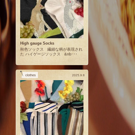
High gauge Socks
秋色ソックス 繊細な柄が表現され
た ハイゲージソックス &nb･･･
clothes
2025.9.8