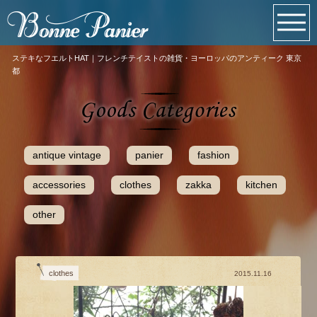
ステキなフエルトHAT｜フレンチテイストの雑貨・ヨーロッパのアンティーク 東京
都
antique vintage
panier
fashion
accessories
clothes
zakka
kitchen
other
clothes
2015.11.16