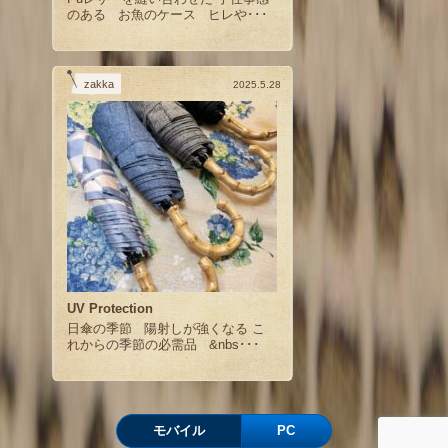
のある お魚のケース ヒレや･･･
zakka
2025.5.28
UV Protection
日傘の季節 陽射しが強くなる こ
れからの季節の必需品 &nbs･･･
モバイル
PC