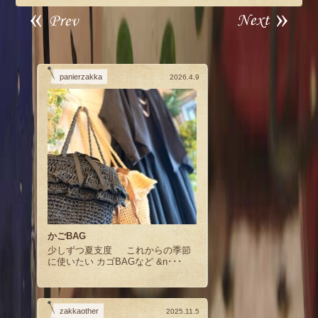
panierzakka
2026.4.9
かごBAG
少しずつ夏支度 これからの季節
に使いたい カゴBAGなど &n･･･
zakkaother
2025.11.5