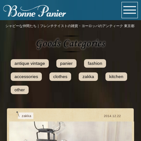
シャビーな仲間たち｜フレンチテイストの雑貨・ヨーロッパのアンティーク 東京都
antique vintage
panier
fashion
accessories
clothes
zakka
kitchen
other
zakka
2014.12.22