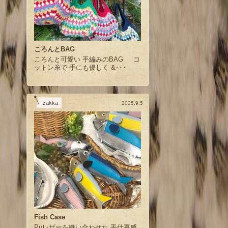
ころんとBAG
ころんと可愛い 手編みのBAG コ
ットン糸で 手にも優しく &･･･
zakka
2025.9.5
Fish Case
Puレザーを縫い合わせた 手仕事感