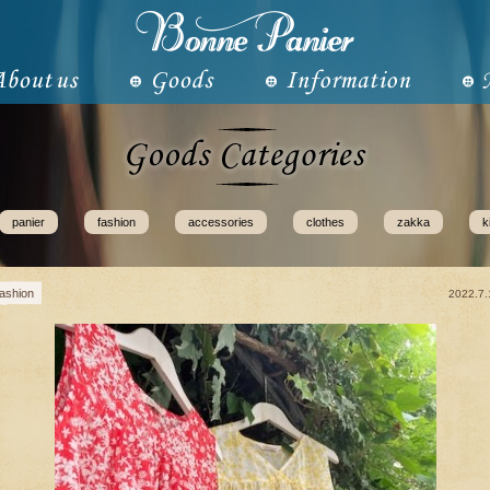
panier
fashion
accessories
clothes
zakka
k
fashion
2022.7.