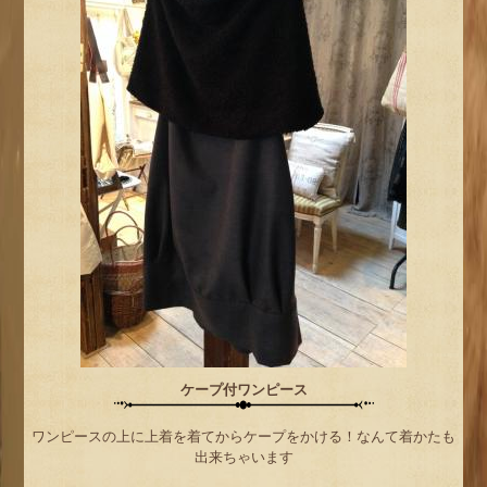
ケープ付ワンピース
ワンピースの上に上着を着てからケープをかける！なんて着かたも
出来ちゃいます