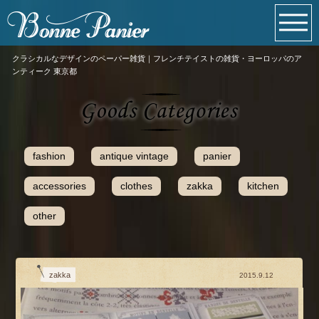
クラシカルなデザインのペーパー雑貨｜フレンチテイストの雑貨・ヨーロッパのア
ンティーク 東京都
fashion
antique vintage
panier
accessories
clothes
zakka
kitchen
other
zakka
2015.9.12