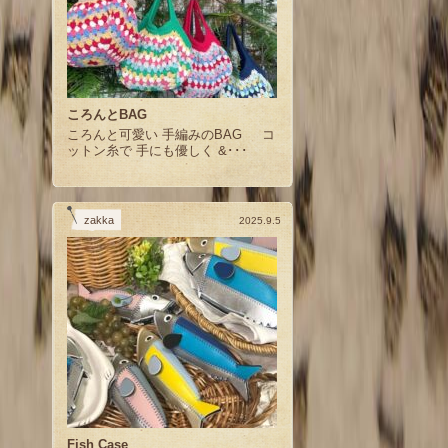
ころんとBAG
ころんと可愛い 手編みのBAG コ
ットン糸で 手にも優しく &･･･
zakka
2025.9.5
Fish Case