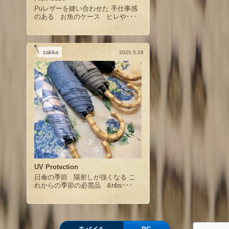
Puレザーを縫い合わせた 手仕事感
のある お魚のケース ヒレや･･･
zakka
2025.5.28
UV Protection
日傘の季節 陽射しが強くなる こ
れからの季節の必需品 &nbs･･･