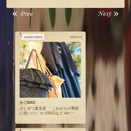
panierzakka
2026.4.9
かごBAG
少しずつ夏支度 これからの季節
に使いたい カゴBAGなど &n･･･