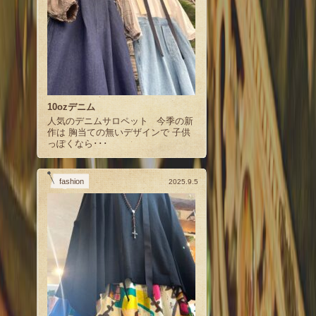
10ozデニム
人気のデニムサロペット 今季の新
作は 胸当ての無いデザインで 子供
っぽくなら･･･
fashion
2025.9.5