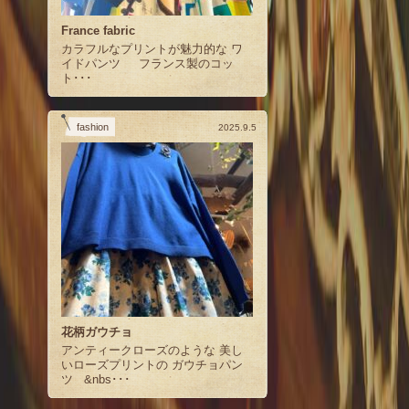
France fabric
カラフルなプリントが魅力的な ワ
イドパンツ フランス製のコッ
ト･･･
fashion
2025.9.5
花柄ガウチョ
アンティークローズのような 美し
いローズプリントの ガウチョパン
ツ &nbs･･･