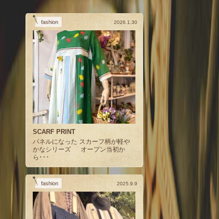
fashion
2026.1.30
SCARF PRINT
パネルになった スカーフ柄が軽や
かなシリーズ オープン当初か
ら･･･
fashion
2025.9.9