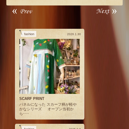
fashion
2026.1.30
SCARF PRINT
パネルになった スカーフ柄が軽や
かなシリーズ オープン当初か
ら･･･
fashion