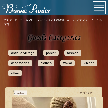
ガンジーセーター風Knit｜フレンチテイストの雑貨・ヨーロッパのアンティーク 東
京都
antique vintage
panier
fashion
accessories
clothes
zakka
kitchen
other
fashion
2022.10.17