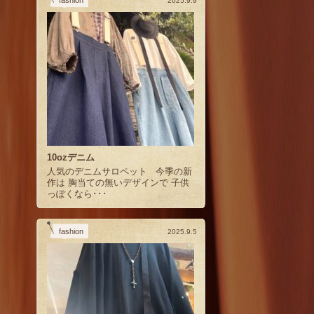
2025.9.9
10ozデニム
人気のデニムサロペット 今季の新
作は 胸当ての無いデザインで 子供
っぽくなら･･･
fashion
2025.9.5