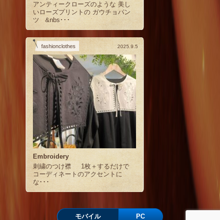
アンティークローズのような 美し
いローズプリントの ガウチョパン
ツ &nbs･･･
fashionclothes
2025.9.5
Embroidery
刺繍のつけ襟 1枚＋するだけで
コーディネートのアクセントに
な･･･
モバイル
PC