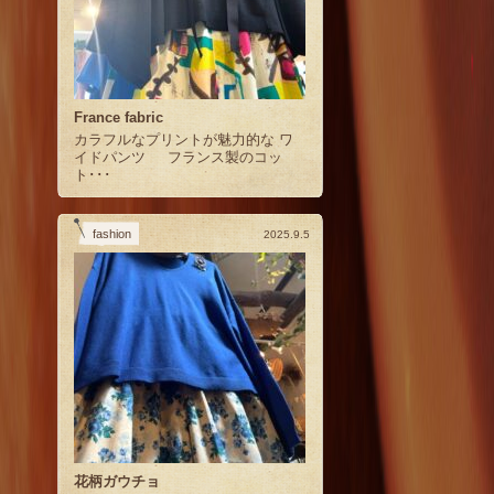
France fabric
カラフルなプリントが魅力的な ワ
イドパンツ フランス製のコッ
ト･･･
fashion
2025.9.5
花柄ガウチョ