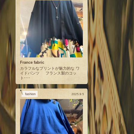
France fabric
カラフルなプリントが魅力的な ワ
イドパンツ フランス製のコッ
ト･･･
fashion
2025.9.5