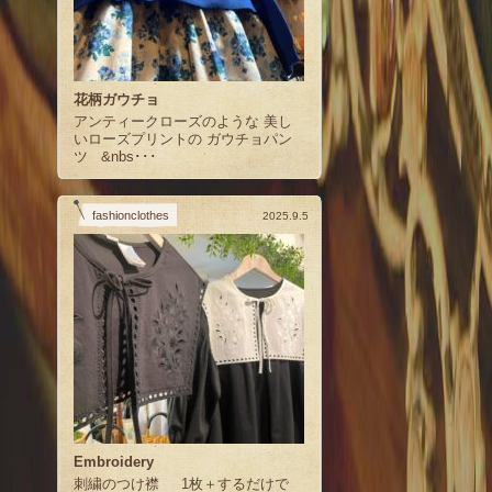
花柄ガウチョ
アンティークローズのような 美し
いローズプリントの ガウチョパン
ツ &nbs･･･
fashionclothes
2025.9.5
Embroidery
刺繍のつけ襟 1枚＋するだけで