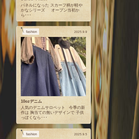
パネルになった スカーフ柄が軽や
かなシリーズ オープン当初か
ら･･･
fashion
2025.9.9
10ozデニム
人気のデニムサロペット 今季の新
作は 胸当ての無いデザインで 子供
っぽくなら･･･
fashion
2025.9.5